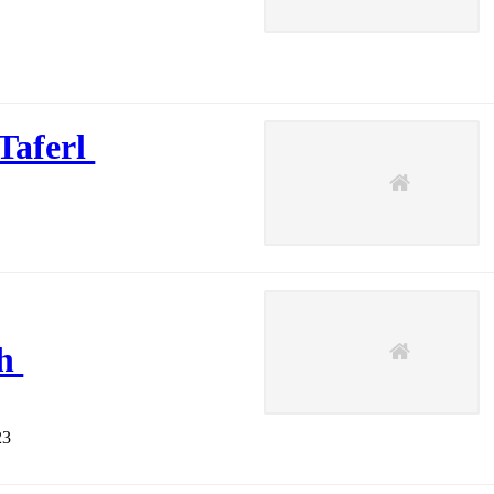
 Taferl
ch
23