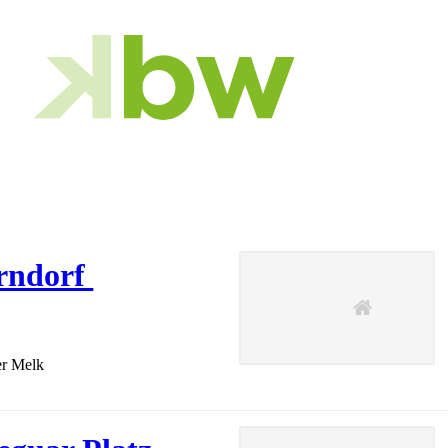
rndorf
er Melk