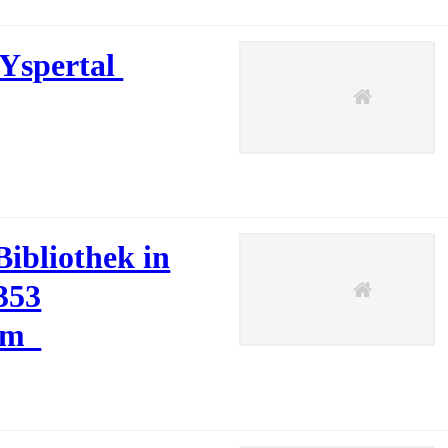
 Yspertal
ibliothek in
3353
 Am