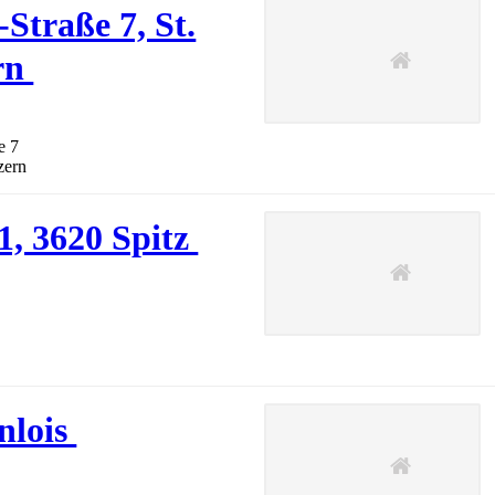
Straße 7, St.
rn
e 7
zern
1, 3620 Spitz
nlois