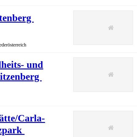
ftenberg
ederösterreich
eits- und
Sitzenberg
ätte/Carla-
lzpark