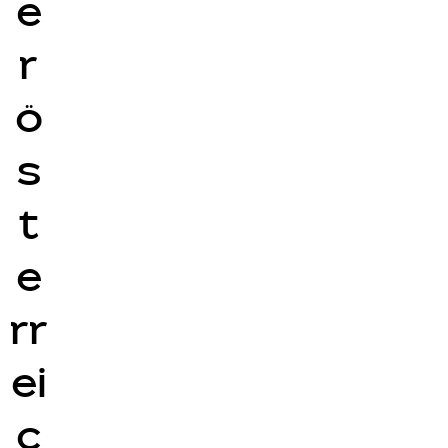
e
r
ö
s
t
e
rr
ei
c