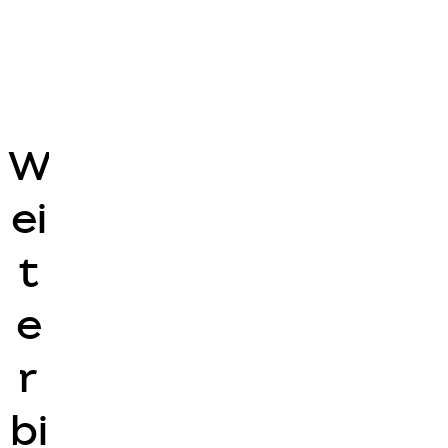
W
ei
t
e
r
bi