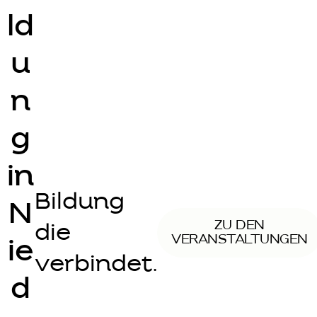
ld
u
n
g
in
Bildung
N
ZU DEN
die
VERANSTALTUNGEN
ie
verbindet.
d