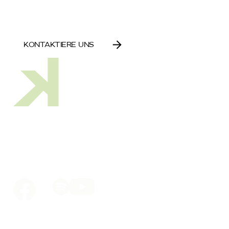
Impulse, Termine, Neuigkeiten 
KONTAKTIERE UNS
Über uns
Dein Bildungswerk
Veranstaltungen
Blog
Downloads
KONTAKT